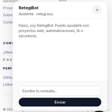
Servicios
Blog
RetegiBot
Proyectos
Privacidad
×
Asistente · retegi.eus
Sobre mi
Cookies
Contacto
Aviso legal
Kaixo, soy RetegiBot. Puedo ayudarte con
proyectos web, automatizaciones, IA o
servidores.
CONTACTO
¿Ideas o colaboraciones? Escríbeme desde el formulario.
Ir a contacto →
PERFILES SOCIALES
GitHub — próximamente
LinkedIn — próximamente
Tu mensaje
Enviar
© 2026 retegi.eus
Hecho con Django y mucho ☕.